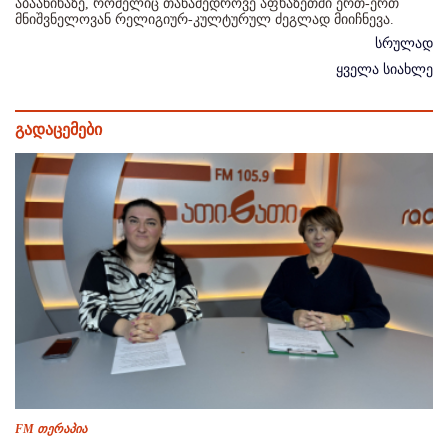
აბაანიხაზე, რომელიც თანამედროვე აფხაზეთში ერთ-ერთ
მნიშვნელოვან რელიგიურ-კულტურულ ძეგლად მიიჩნევა.
სრულად
ყველა სიახლე
გადაცემები
FM თერაპია