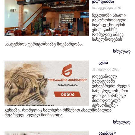
ეზო“ გაიხსნა
04 / აგვისტო 2026
ზუგდიდში ახალი
გასტრონომიული
სივრცე „სოხუმის
ეზო“ გაიხსნა,
რომელიც ამავე
სახელწოდების
სასტუმროს ტერიტორიაზე მდებარეობს.
სრულად
გუნია
31 / ივლისი 2026
დღევანდელ
გადაცემაში
ვისაუბრებთ ძველი
სამეგრელოს ერთ-
ერთ გამორჩეულ
მითოლოგიურ
პერსონაჟზე -
გუნიაზე, რომელიც ხალხური რწმენით ახალშობილთა
მფარველ სულად მიიჩნეოდა.
სრულად
აბაანიხა //