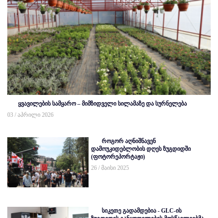
ყვავილების სამყარო – მიმზიდველი სილამაზე და სურნელება
03 / აპრილი 2026
როგორ აღნიშნავენ
დამოუკიდებლობის დღეს ზუგდიდში
(ფოტორეპორტაჟი)
26 / მაისი 2025
სიკეთე გადამდებია - GLC-ის