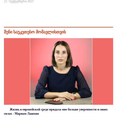
22 / სექტემბერი 2025
შენი საუკეთესო მომავლისთვის
Жизнь в европейской среде придала мне больше уверенности в своих
силах - Мариам Лашхия