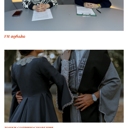
FM თერაპია