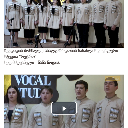
ზუგდიდის მოსწავლე-ახალგაზრდობის სასახლის ვოკალური
სტუდია "რეტრო".
ხელმძღვანელი -
ნანა ნოდია.
Play
Video