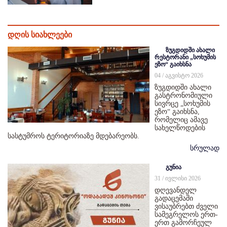
დღის სიახლეები
ზუგდიდში ახალი
რესტორანი „სოხუმის
ეზო“ გაიხსნა
04 / აგვისტო 2026
ზუგდიდში ახალი
გასტრონომიული
სივრცე „სოხუმის
ეზო“ გაიხსნა,
რომელიც ამავე
სახელწოდების
სასტუმროს ტერიტორიაზე მდებარეობს.
სრულად
გუნია
31 / ივლისი 2026
დღევანდელ
გადაცემაში
ვისაუბრებთ ძველი
სამეგრელოს ერთ-
ერთ გამორჩეულ