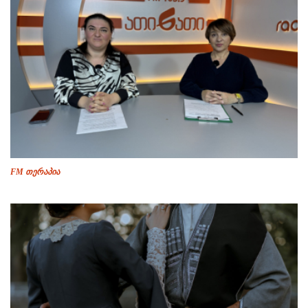
FM თერაპია