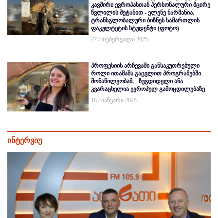
კავშირი ევროპასთან პერსონალური მცირე
წვლილის შეტანით - ელენე ნარმანია,
ტრანსგლობალური ბიზნეს სამართლის
ფაკულტეტის სტუდენტი (ფოტო)
27 / თებერვალი 2025
პროფესიის არჩევაში განსაკუთრებული
როლი ითამაშა გაცვლით პროგრამებში
მონაწილეობამ, - ზუგდიდელი ანა
კვარაცხელია ევროპულ გამოცდილებაზე
18 / იანვარი 2025
ინტერვიუ