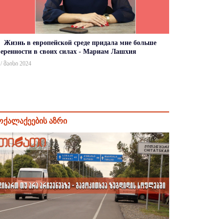
Жизнь в европейской среде придала мне больше
веренности в своих силах - Мариам Лашхия
 / მაისი 2024
ოქალაქეების აზრი