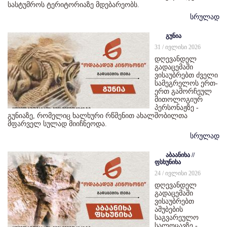
სასტუმროს ტერიტორიაზე მდებარეობს.
სრულად
გუნია
31 / ივლისი 2026
დღევანდელ
გადაცემაში
ვისაუბრებთ ძველი
სამეგრელოს ერთ-
ერთ გამორჩეულ
მითოლოგიურ
პერსონაჟზე -
გუნიაზე, რომელიც ხალხური რწმენით ახალშობილთა
მფარველ სულად მიიჩნეოდა.
სრულად
აბაანიხა //
ფსხუნიხა
24 / ივლისი 2026
დღევანდელ
გადაცემაში
ვისაუბრებთ
აშუბების
საგვარეულო
სალოცავზე -