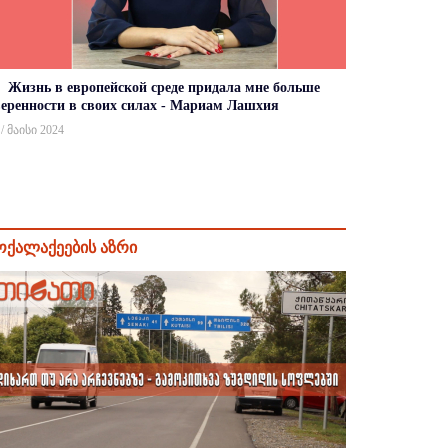
Жизнь в европейской среде придала мне больше
веренности в своих силах - Мариам Лашхия
 / მაისი 2024
ოქალაქეების აზრი