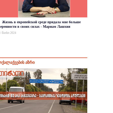
Жизнь в европейской среде придала мне больше
веренности в своих силах - Мариам Лашхия
 / მაისი 2024
ოქალაქეების აზრი