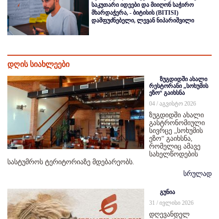
საკუთარი იდეები და მიიღონ საჭირო
მხარდაჭერა, - ბიტისის (BITISI)
დამფუძნებელი, ლევან ნიპარიშვილი
დღის სიახლეები
ზუგდიდში ახალი
რესტორანი „სოხუმის
ეზო“ გაიხსნა
04 / აგვისტო 2026
ზუგდიდში ახალი
გასტრონომიული
სივრცე „სოხუმის
ეზო“ გაიხსნა,
რომელიც ამავე
სახელწოდების
სასტუმროს ტერიტორიაზე მდებარეობს.
სრულად
გუნია
31 / ივლისი 2026
დღევანდელ