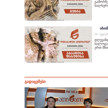
გამორჩე
ხალხურ
აბაან
24 / ივლი
დღევანდ
სალოცავ
ერთ მნ
გადაცემები