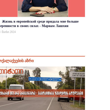
Жизнь в европейской среде придала мне больше
веренности в своих силах - Мариам Лашхия
 / მაისი 2024
ოქალაქეების აზრი