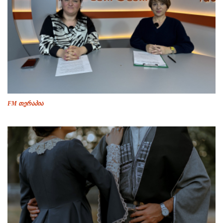
FM თერაპია