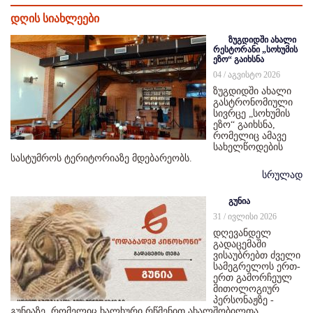
დღის სიახლეები
ზუგდიდში ახალი
რესტორანი „სოხუმის
ეზო“ გაიხსნა
04 / აგვისტო 2026
ზუგდიდში ახალი
გასტრონომიული
სივრცე „სოხუმის
ეზო“ გაიხსნა,
რომელიც ამავე
სახელწოდების
სასტუმროს ტერიტორიაზე მდებარეობს.
სრულად
გუნია
31 / ივლისი 2026
დღევანდელ
გადაცემაში
ვისაუბრებთ ძველი
სამეგრელოს ერთ-
ერთ გამორჩეულ
მითოლოგიურ
პერსონაჟზე -
გუნიაზე, რომელიც ხალხური რწმენით ახალშობილთა