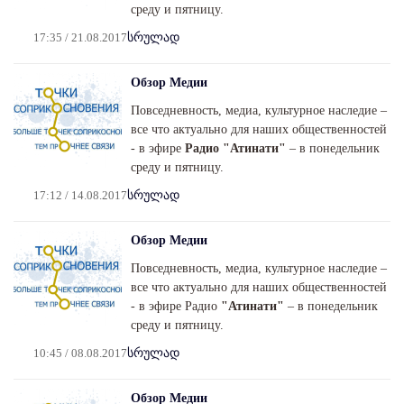
среду и пятницу.
17:35 / 21.08.2017
სრულად
Обзор Медии
Повседневность, медиа, культурное наследие –
все что актуально для наших общественностей
- в эфире
Радио "Атинати"
– в понедельник
среду и пятницу.
17:12 / 14.08.2017
სრულად
Обзор Медии
Повседневность, медиа, культурное наследие –
все что актуально для наших общественностей
- в эфире Радио
"Атинати"
– в понедельник
среду и пятницу.
10:45 / 08.08.2017
სრულად
Обзор Медии