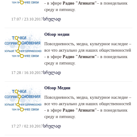
- в эфире
Радио "Атинати"
– в понедельник
среду и пятницу.
17:07 / 23.10.2017
სრულად
Обзор медии
Повседневность, медиа, культурное наследие –
все что актуально для наших общественностей
- в эфире
Радио "Атинати"
– в понедельник
среду и пятницу.
17:28 / 16.10.2017
სრულად
Обзор Медии
Повседневность, медиа, культурное наследие –
все что актуально для наших общественностей
- в эфире
Радио "Атинати"
– в понедельник
среду и пятницу.
17:27 / 02.10.2017
სრულად