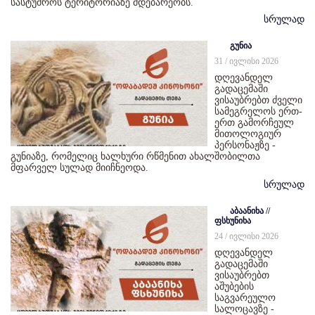
სასტუმროს ტერიტორიაზე მდებარეობს.
სრულად
გუნია
31 / ივლისი 2026
დღევანდელ
გადაცემაში
ვისაუბრებთ ძველი
სამეგრელოს ერთ-
ერთ გამორჩეულ
მითოლოგიურ
პერსონაჟზე -
გუნიაზე, რომელიც ხალხური რწმენით ახალშობილთა
მფარველ სულად მიიჩნეოდა.
სრულად
აბაანიხა //
ფსხუნიხა
24 / ივლისი 2026
დღევანდელ
გადაცემაში
ვისაუბრებთ
აშუბების
საგვარეულო
სალოცავზე -