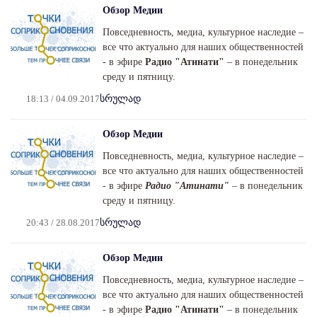
Обзор Медии
Повседневность, медиа, культурное наследие –
все что актуально для наших общественностей
- в эфире
Радио "Атинати"
– в понедельник
среду и пятницу.
18:13 / 04.09.2017
სრულად
Обзор Медии
Повседневность, медиа, культурное наследие –
все что актуально для наших общественностей
- в эфире
Радио "Атинати"
– в понедельник
среду и пятницу.
20:43 / 28.08.2017
სრულად
Обзор Медии
Повседневность, медиа, культурное наследие –
все что актуально для наших общественностей
- в эфире
Радио "Атинати"
– в понедельник