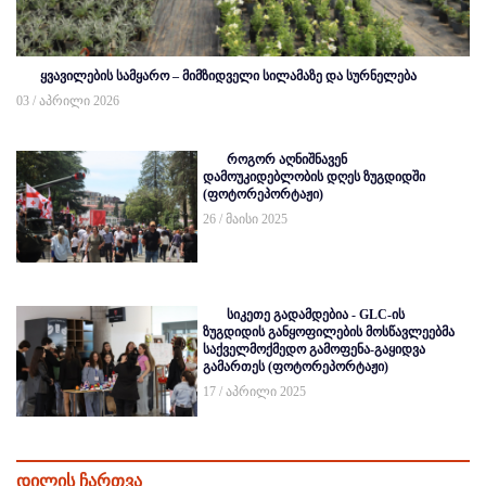
ყვავილების სამყარო – მიმზიდველი სილამაზე და სურნელება
03 / აპრილი 2026
როგორ აღნიშნავენ
დამოუკიდებლობის დღეს ზუგდიდში
(ფოტორეპორტაჟი)
26 / მაისი 2025
სიკეთე გადამდებია - GLC-ის
ზუგდიდის განყოფილების მოსწავლეებმა
საქველმოქმედო გამოფენა-გაყიდვა
გამართეს (ფოტორეპორტაჟი)
17 / აპრილი 2025
დილის ჩართვა