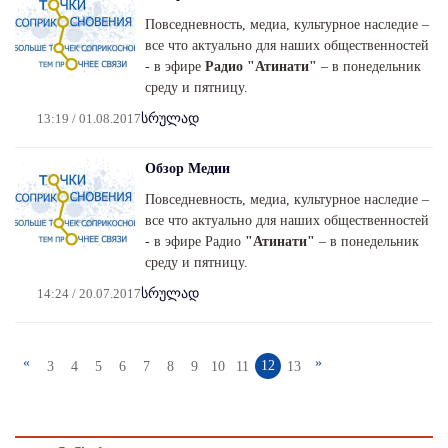
Повседневность, медиа, культурное наследие –
все что актуально для наших общественностей
- в эфире
Радио "Атинати"
– в понедельник
среду и пятницу.
13:19 / 01.08.2017
სრულად
Обзор Медии
Повседневность, медиа, культурное наследие –
все что актуально для наших общественностей
- в эфире Радио
"Атинати"
– в понедельник
среду и пятницу.
14:24 / 20.07.2017
სრულად
«
»
12
3
4
5
6
7
8
9
10
11
13