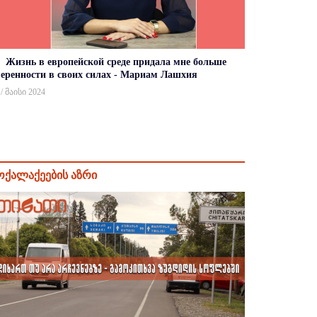
Жизнь в европейской среде придала мне больше
веренности в своих силах - Мариам Лашхия
 / მაისი 2024
ოქალაქეების აზრი