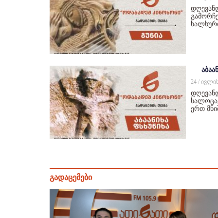
დღევან
გამორჩე
ხალხურ
აბაან
24 / ივლი
დღევანდ
სალოცავ
ერთ მნ
გადაცემები