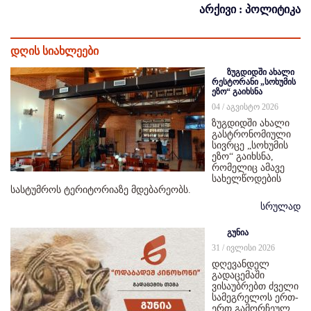
არქივი : პოლიტიკა
დღის სიახლეები
ზუგდიდში ახალი
რესტორანი „სოხუმის
ეზო“ გაიხსნა
04 / აგვისტო 2026
ზუგდიდში ახალი
გასტრონომიული
სივრცე „სოხუმის
ეზო“ გაიხსნა,
რომელიც ამავე
სახელწოდების
სასტუმროს ტერიტორიაზე მდებარეობს.
სრულად
გუნია
31 / ივლისი 2026
დღევანდელ
გადაცემაში
ვისაუბრებთ ძველი
სამეგრელოს ერთ-
ერთ გამორჩეულ