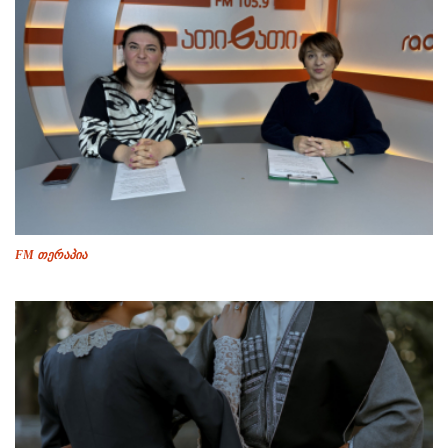
FM თერაპია