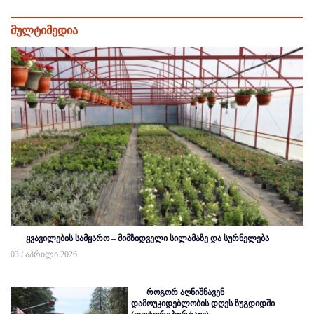
მულტიმედია
ყვავილების სამყარო – მიმზიდველი სილამაზე და სურნელება
03 / აპრილი 2026
როგორ აღნიშნავენ
დამოუკიდებლობის დღეს ზუგდიდში