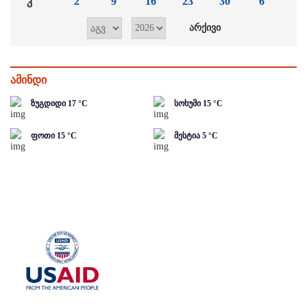
კ
2
9
16
23
30
6
ამინდი
ზუგდიდი
17
°C
სოხუმი
15
°C
ფოთი
15
°C
მესტია
5
°C