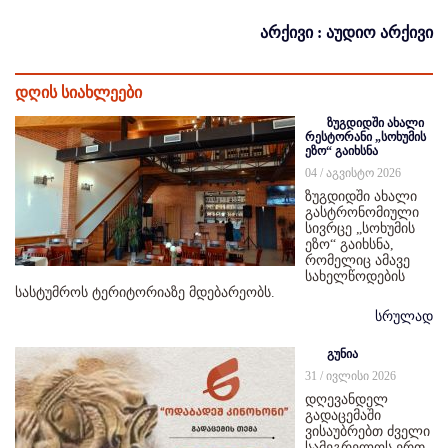
არქივი : აუდიო არქივი
დღის სიახლეები
ზუგდიდში ახალი
რესტორანი „სოხუმის
ეზო“ გაიხსნა
04 / აგვისტო 2026
ზუგდიდში ახალი
გასტრონომიული
სივრცე „სოხუმის
ეზო“ გაიხსნა,
რომელიც ამავე
სახელწოდების
სასტუმროს ტერიტორიაზე მდებარეობს.
სრულად
გუნია
31 / ივლისი 2026
დღევანდელ
გადაცემაში
ვისაუბრებთ ძველი
სამეგრელოს ერთ-