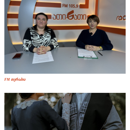
FM თერაპია