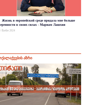
Жизнь в европейской среде придала мне больше
веренности в своих силах - Мариам Лашхия
 / მაისი 2024
ოქალაქეების აზრი