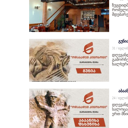
ზუგდიდშ
რომელიც
მდებარე
გუნი
31 / ივლი
დღევან
გამორჩე
ხალხურ
აბაან
24 / ივლი
დღევანდ
სალოცავ
ერთ მნ