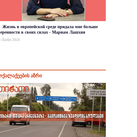
Жизнь в европейской среде придала мне больше
веренности в своих силах - Мариам Лашхия
 / მაისი 2024
ოქალაქეების აზრი