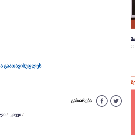
მ
22
მა გაათავისუფლეს
შ
გაზიარება
ილი
/
კიევი
/