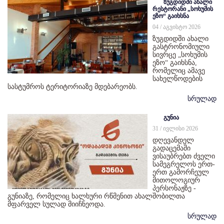
ზუგდიდში ახალი
რესტორანი „სოხუმის
ეზო“ გაიხსნა
04 / აგვისტო 2026
ზუგდიდში ახალი
გასტრონომიული
სივრცე „სოხუმის
ეზო“ გაიხსნა,
რომელიც ამავე
სახელწოდების
სასტუმროს ტერიტორიაზე მდებარეობს.
სრულად
გუნია
31 / ივლისი 2026
დღევანდელ
გადაცემაში
ვისაუბრებთ ძველი
სამეგრელოს ერთ-
ერთ გამორჩეულ
მითოლოგიურ
პერსონაჟზე -
გუნიაზე, რომელიც ხალხური რწმენით ახალშობილთა
მფარველ სულად მიიჩნეოდა.
სრულად