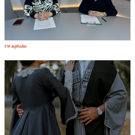
FM თერაპია