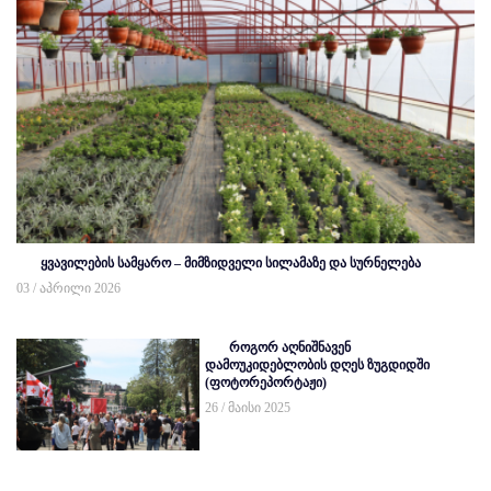
ყვავილების სამყარო – მიმზიდველი სილამაზე და სურნელება
03 / აპრილი 2026
როგორ აღნიშნავენ
დამოუკიდებლობის დღეს ზუგდიდში
(ფოტორეპორტაჟი)
26 / მაისი 2025