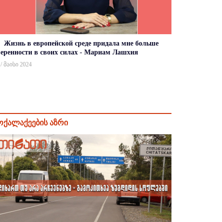
Жизнь в европейской среде придала мне больше
веренности в своих силах - Мариам Лашхия
 / მაისი 2024
ოქალაქეების აზრი