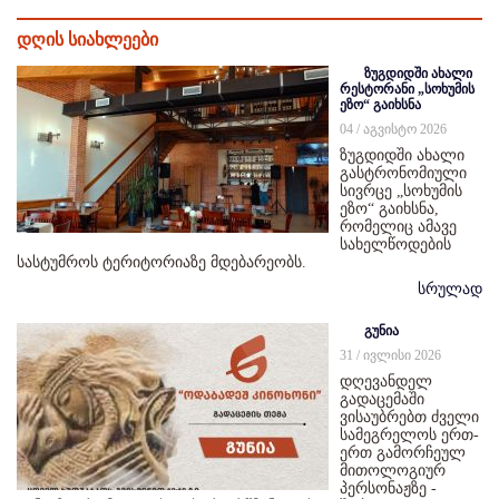
დღის სიახლეები
ზუგდიდში ახალი
რესტორანი „სოხუმის
ეზო“ გაიხსნა
04 / აგვისტო 2026
ზუგდიდში ახალი
გასტრონომიული
სივრცე „სოხუმის
ეზო“ გაიხსნა,
რომელიც ამავე
სახელწოდების
სასტუმროს ტერიტორიაზე მდებარეობს.
სრულად
გუნია
31 / ივლისი 2026
დღევანდელ
გადაცემაში
ვისაუბრებთ ძველი
სამეგრელოს ერთ-
ერთ გამორჩეულ
მითოლოგიურ
პერსონაჟზე -