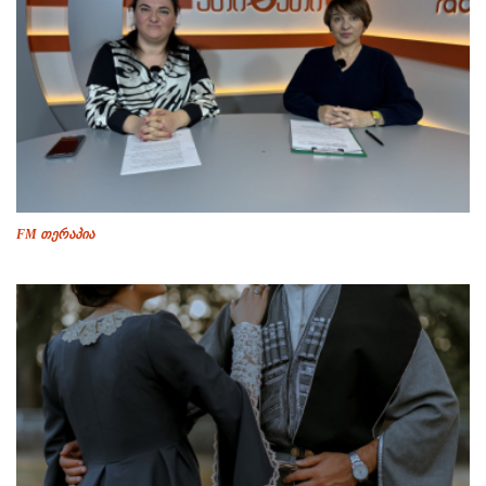
FM თერაპია