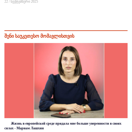
22 / სექტემბერი 2025
შენი საუკეთესო მომავლისთვის
Жизнь в европейской среде придала мне больше уверенности в своих
силах - Мариам Лашхия