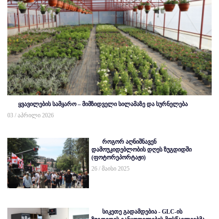
ყვავილების სამყარო – მიმზიდველი სილამაზე და სურნელება
03 / აპრილი 2026
როგორ აღნიშნავენ
დამოუკიდებლობის დღეს ზუგდიდში
(ფოტორეპორტაჟი)
26 / მაისი 2025
სიკეთე გადამდებია - GLC-ის