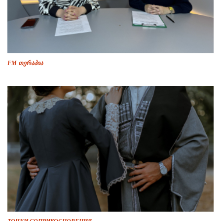
FM თერაპია