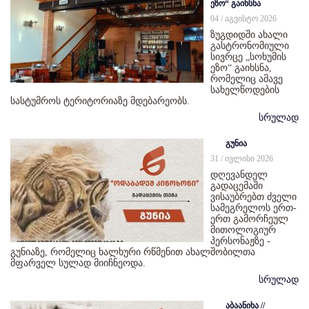
ეზო“ გაიხსნა
04 / აგვისტო 2026
ზუგდიდში ახალი
გასტრონომიული
სივრცე „სოხუმის
ეზო“ გაიხსნა,
რომელიც ამავე
სახელწოდების
სასტუმროს ტერიტორიაზე მდებარეობს.
სრულად
გუნია
31 / ივლისი 2026
დღევანდელ
გადაცემაში
ვისაუბრებთ ძველი
სამეგრელოს ერთ-
ერთ გამორჩეულ
მითოლოგიურ
პერსონაჟზე -
გუნიაზე, რომელიც ხალხური რწმენით ახალშობილთა
მფარველ სულად მიიჩნეოდა.
სრულად
აბაანიხა //