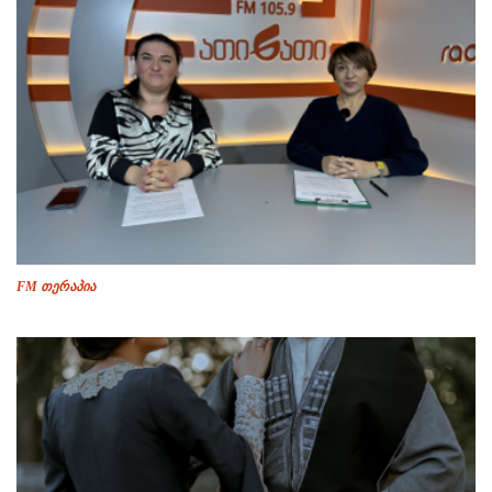
FM თერაპია