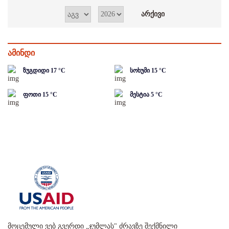
ამინდი
ზუგდიდი
17
°C
სოხუმი
15
°C
ფოთი
15
°C
მესტია
5
°C
მოცემული ვებ გვერდი „ჯუმლას" ძრავზე შექმნილი