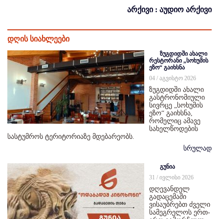
არქივი : აუდიო არქივი
დღის სიახლეები
ზუგდიდში ახალი
რესტორანი „სოხუმის
ეზო“ გაიხსნა
04 / აგვისტო 2026
ზუგდიდში ახალი
გასტრონომიული
სივრცე „სოხუმის
ეზო“ გაიხსნა,
რომელიც ამავე
სახელწოდების
სასტუმროს ტერიტორიაზე მდებარეობს.
სრულად
გუნია
31 / ივლისი 2026
დღევანდელ
გადაცემაში
ვისაუბრებთ ძველი
სამეგრელოს ერთ-