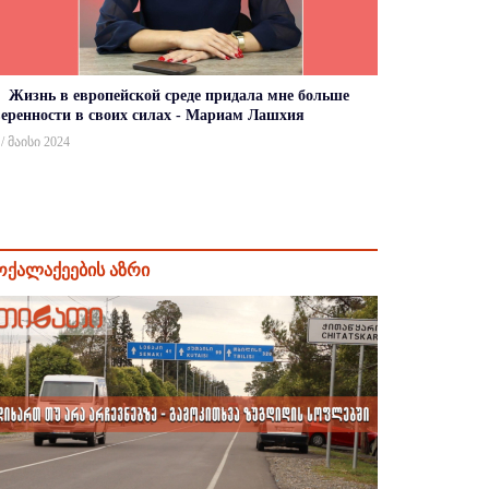
Жизнь в европейской среде придала мне больше
веренности в своих силах - Мариам Лашхия
 / მაისი 2024
ოქალაქეების აზრი