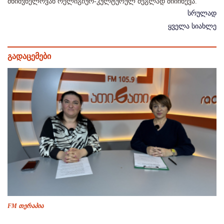
მნიშვნელოვან რელიგიურ-კულტურულ ძეგლად მიიჩნევა.
სრულად
ყველა სიახლე
გადაცემები
FM თერაპია