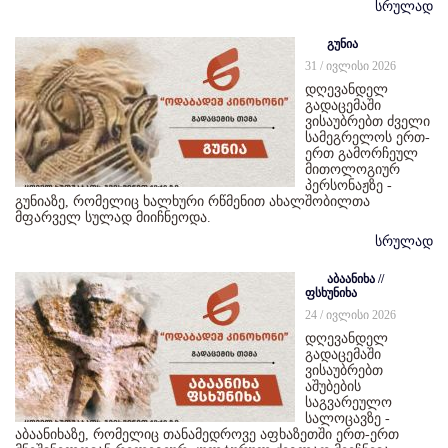
სრულად
გუნია
31 / ივლისი 2026
დღევანდელ
გადაცემაში
ვისაუბრებთ ძველი
სამეგრელოს ერთ-
ერთ გამორჩეულ
მითოლოგიურ
პერსონაჟზე -
გუნიაზე, რომელიც ხალხური რწმენით ახალშობილთა
მფარველ სულად მიიჩნეოდა.
სრულად
აბაანიხა //
ფსხუნიხა
24 / ივლისი 2026
დღევანდელ
გადაცემაში
ვისაუბრებთ
აშუბების
საგვარეულო
სალოცავზე -
აბაანიხაზე, რომელიც თანამედროვე აფხაზეთში ერთ-ერთ