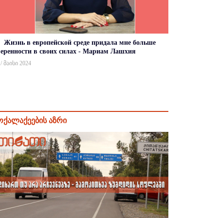
Жизнь в европейской среде придала мне больше
веренности в своих силах - Мариам Лашхия
 / მაისი 2024
ოქალაქეების აზრი