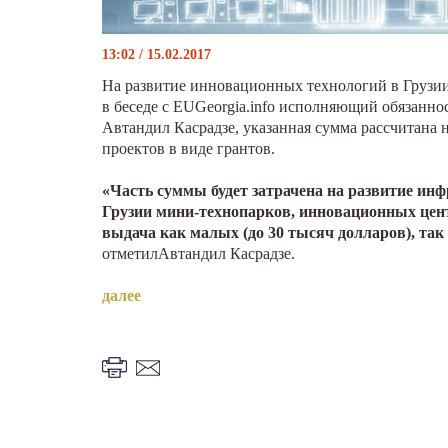
13:02 / 15.02.2017
На развитие инновационных технологий в Грузи
в беседе с EUGeorgia.info исполняющий обязанно
Автандил Касрадзе, указанная сумма рассчитана 
проектов в виде грантов.
«Часть суммы будет затрачена на развитие инф
Грузии мини-технопарков, инновационных цент
выдача как малых (до 30 тысяч долларов), так
отметилАвтандил Касрадзе.
далее