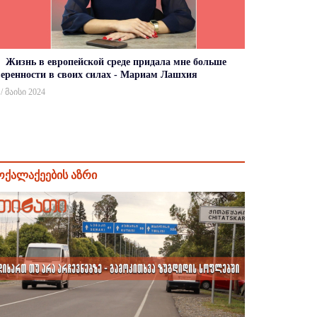
Жизнь в европейской среде придала мне больше
веренности в своих силах - Мариам Лашхия
 / მაისი 2024
ოქალაქეების აზრი