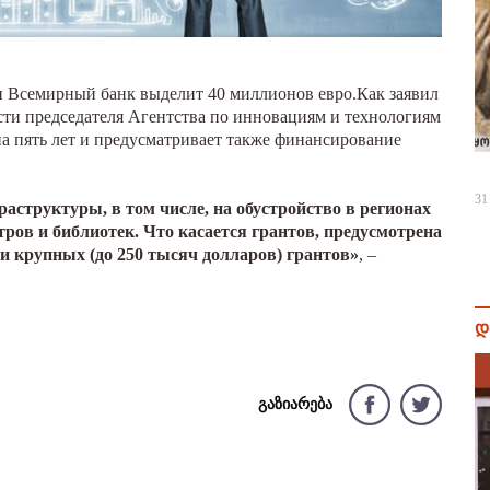
и Всемирный банк выделит 40 миллионов евро.Как заявил
сти председателя Агентства по инновациям и технологиям
на пять лет и предусматривает также финансирование
31
раструктуры, в том числе, на обустройство в регионах
ров и библиотек. Что касается грантов, предусмотрена
 и крупных (до 250 тысяч долларов) грантов»
, –
დ
გაზიარება