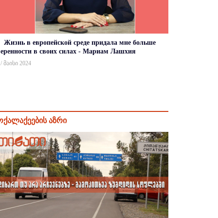
Жизнь в европейской среде придала мне больше
веренности в своих силах - Мариам Лашхия
 / მაისი 2024
ოქალაქეების აზრი