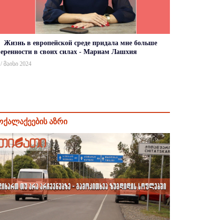
Жизнь в европейской среде придала мне больше
веренности в своих силах - Мариам Лашхия
 / მაისი 2024
ოქალაქეების აზრი