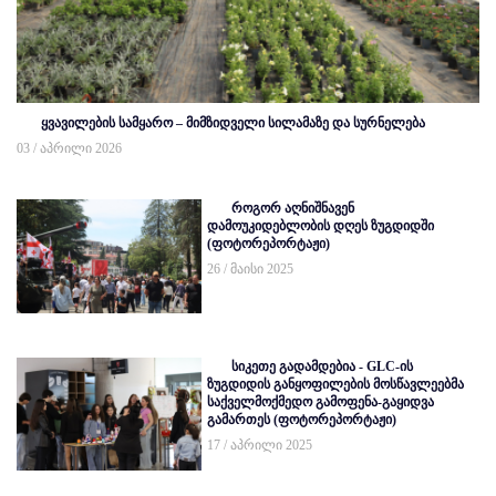
ყვავილების სამყარო – მიმზიდველი სილამაზე და სურნელება
03 / აპრილი 2026
როგორ აღნიშნავენ
დამოუკიდებლობის დღეს ზუგდიდში
(ფოტორეპორტაჟი)
26 / მაისი 2025
სიკეთე გადამდებია - GLC-ის
ზუგდიდის განყოფილების მოსწავლეებმა
საქველმოქმედო გამოფენა-გაყიდვა
გამართეს (ფოტორეპორტაჟი)
17 / აპრილი 2025