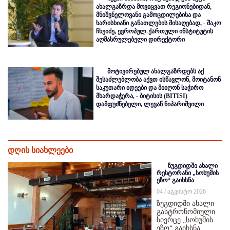
ახალგაზრდა მოვიცვათ რეგიონებიდან,
მნიშვნელოვანი გამოცდილებისა და
ხარისხიანი განათლების მისაღებად, - შაკო
ჩხეიძე, ევროპულ-ქართული ინსტიტუტის
აღმასრულებელი დირექტორი
მოტივირებულ ახალგაზრდებს აქ
შესაძლებლობა აქვთ ისწავლონ, მოიტანონ
საკუთარი იდეები და მიიღონ საჭირო
მხარდაჭერა, - ბიტისის (BITISI)
დამფუძნებელი, ლევან ნიპარიშვილი
დღის სიახლეები
ზუგდიდში ახალი
რესტორანი „სოხუმის
ეზო“ გაიხსნა
04 / აგვისტო 2026
ზუგდიდში ახალი
გასტრონომიული
სივრცე „სოხუმის
ეზო“ გაიხსნა,