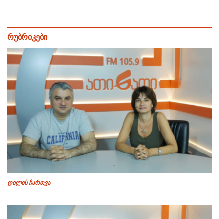
რუბრიკები
დილის ჩართვა