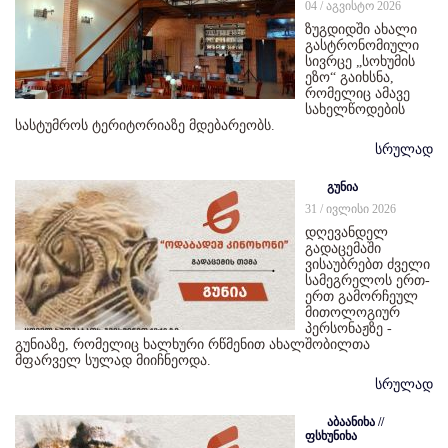
04 / აგვისტო 2026
ზუგდიდში ახალი
გასტრონომიული
სივრცე „სოხუმის
ეზო“ გაიხსნა,
რომელიც ამავე
სახელწოდების
სასტუმროს ტერიტორიაზე მდებარეობს.
სრულად
გუნია
31 / ივლისი 2026
დღევანდელ
გადაცემაში
ვისაუბრებთ ძველი
სამეგრელოს ერთ-
ერთ გამორჩეულ
მითოლოგიურ
პერსონაჟზე -
გუნიაზე, რომელიც ხალხური რწმენით ახალშობილთა
მფარველ სულად მიიჩნეოდა.
სრულად
აბაანიხა //
ფსხუნიხა