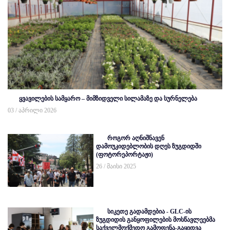
ყვავილების სამყარო – მიმზიდველი სილამაზე და სურნელება
03 / აპრილი 2026
როგორ აღნიშნავენ
დამოუკიდებლობის დღეს ზუგდიდში
(ფოტორეპორტაჟი)
26 / მაისი 2025
სიკეთე გადამდებია - GLC-ის
ზუგდიდის განყოფილების მოსწავლეებმა
საქველმოქმედო გამოფენა-გაყიდვა