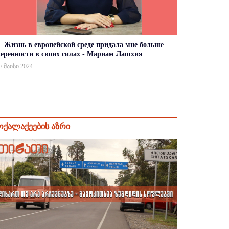
Жизнь в европейской среде придала мне больше
веренности в своих силах - Мариам Лашхия
 / მაისი 2024
ოქალაქეების აზრი