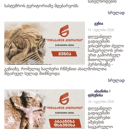
სახელწოდების
სასტუმროს ტერიტორიაზე მდებარეობს.
სრულად
გუნია
31 / ივლისი 2026
დღევანდელ
გადაცემაში
ვისაუბრებთ ძველი
სამეგრელოს ერთ-
ერთ გამორჩეულ
მითოლოგიურ
პერსონაჟზე -
გუნიაზე, რომელიც ხალხური რწმენით ახალშობილთა
მფარველ სულად მიიჩნეოდა.
სრულად
აბაანიხა //
ფსხუნიხა
24 / ივლისი 2026
დღევანდელ
გადაცემაში
ვისაუბრებთ
აშუბების
საგვარეულო