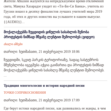
Жители Абхазии жалуются на непредсказуемое время отключений
света, Мамука Хазарадзе уходит из «Ти-Би-Си Банка», учитель из
Грузии вошел в десятку финалистов лучших учителей мира 2019
года, об этих и других новостях вы услышите в нашем выпуске.
{{AUDIO}}...
მოქალაქეებმა ზუგდიდის ყინულის სასახლის შენობა
პროტესტის ნიშნად მწვანე ლენტით შემოღობეს (ვიდეო)
ახალი ამბები
თარიღი: ხუთშაბათი, 21 თებერვალი 2019 18:06
ზუგდიდში, სკეიტ პარკის ტერიტორიაზე, სადაც სასტუმროს
მშენებლობა იგეგმება აქცია გაიმართა და პროტესტის ნიშნად
მოქალაქეებმა ყინულის სასახლე მწვანე ლენტით შემოღობეს.
...
Традиция многоголосия и история народной песни
ТОЧКИ СОПРИКОСНОВЕНИЯ
თარიღი: ხუთშაბათი, 21 თებერვალი 2019 17:09
Где берут истоки народной песни, как развивались ее жанры, в чем