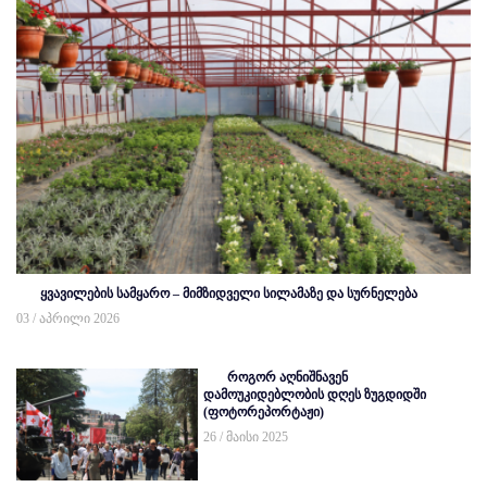
ყვავილების სამყარო – მიმზიდველი სილამაზე და სურნელება
03 / აპრილი 2026
როგორ აღნიშნავენ
დამოუკიდებლობის დღეს ზუგდიდში
(ფოტორეპორტაჟი)
26 / მაისი 2025