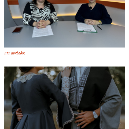
FM თერაპია