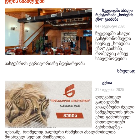
დღის სიახლეები
ზუგდიდში ახალი
რესტორანი „სოხუმის
ეზო“ გაიხსნა
04 / აგვისტო 2026
ზუგდიდში ახალი
გასტრონომიული
სივრცე „სოხუმის
ეზო“ გაიხსნა,
რომელიც ამავე
სახელწოდების
სასტუმროს ტერიტორიაზე მდებარეობს.
სრულად
გუნია
31 / ივლისი 2026
დღევანდელ
გადაცემაში
ვისაუბრებთ ძველი
სამეგრელოს ერთ-
ერთ გამორჩეულ
მითოლოგიურ
პერსონაჟზე -
გუნიაზე, რომელიც ხალხური რწმენით ახალშობილთა
მფარველ სულად მიიჩნეოდა.