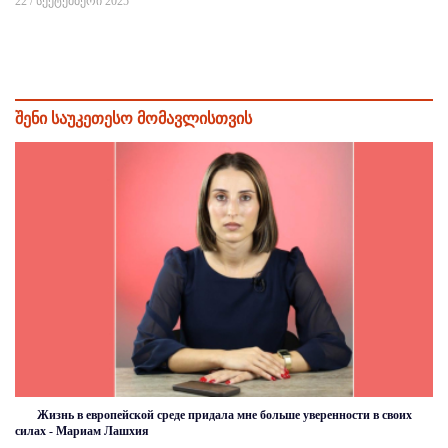
22 / სექტემბერი 2025
შენი საუკეთესო მომავლისთვის
Жизнь в европейской среде придала мне больше уверенности в своих
силах - Мариам Лашхия