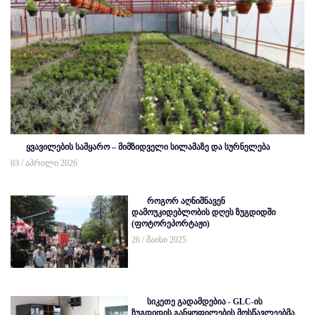
ყვავილების სამყარო – მიმზიდველი სილამაზე და სურნელება
03 / აპრილი 2026
როგორ აღნიშნავენ
დამოუკიდებლობის დღეს ზუგდიდში
(ფოტორეპორტაჟი)
26 / მაისი 2025
სიკეთე გადამდებია - GLC-ის
ზუგდიდის განყოფილების მოსწავლეებმა