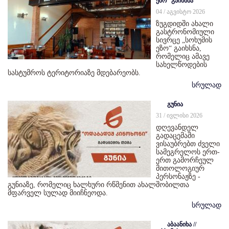
ეზო“ გაიხსნა
04 / აგვისტო 2026
ზუგდიდში ახალი
გასტრონომიული
სივრცე „სოხუმის
ეზო“ გაიხსნა,
რომელიც ამავე
სახელწოდების
სასტუმროს ტერიტორიაზე მდებარეობს.
სრულად
გუნია
31 / ივლისი 2026
დღევანდელ
გადაცემაში
ვისაუბრებთ ძველი
სამეგრელოს ერთ-
ერთ გამორჩეულ
მითოლოგიურ
პერსონაჟზე -
გუნიაზე, რომელიც ხალხური რწმენით ახალშობილთა
მფარველ სულად მიიჩნეოდა.
სრულად
აბაანიხა //