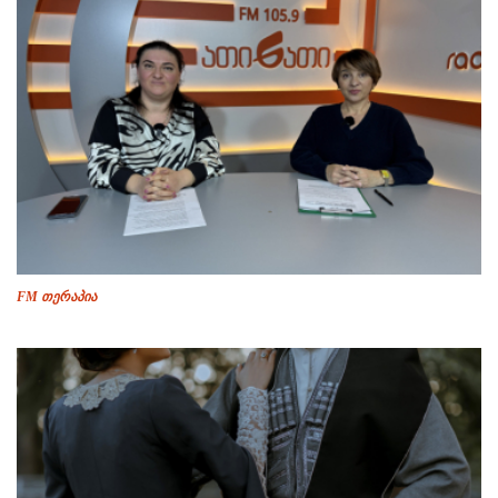
FM თერაპია