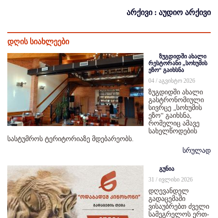
არქივი : აუდიო არქივი
დღის სიახლეები
ზუგდიდში ახალი
რესტორანი „სოხუმის
ეზო“ გაიხსნა
04 / აგვისტო 2026
ზუგდიდში ახალი
გასტრონომიული
სივრცე „სოხუმის
ეზო“ გაიხსნა,
რომელიც ამავე
სახელწოდების
სასტუმროს ტერიტორიაზე მდებარეობს.
სრულად
გუნია
31 / ივლისი 2026
დღევანდელ
გადაცემაში
ვისაუბრებთ ძველი
სამეგრელოს ერთ-