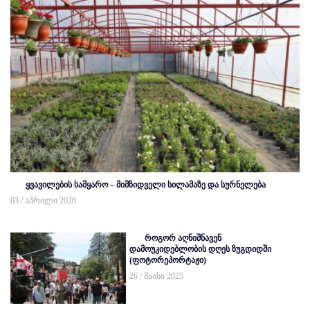
ყვავილების სამყარო – მიმზიდველი სილამაზე და სურნელება
03 / აპრილი 2026
როგორ აღნიშნავენ
დამოუკიდებლობის დღეს ზუგდიდში
(ფოტორეპორტაჟი)
26 / მაისი 2025