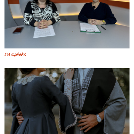
FM თერაპია