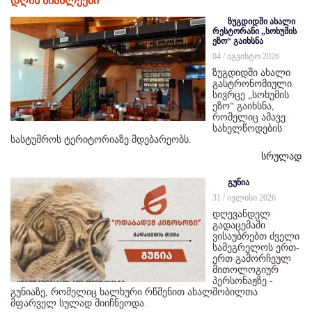
დღის სიახლეები
ზუგდიდში ახალი
რესტორანი „სოხუმის
ეზო“ გაიხსნა
04 / აგვისტო 2026
ზუგდიდში ახალი
გასტრონომიული
სივრცე „სოხუმის
ეზო“ გაიხსნა,
რომელიც ამავე
სახელწოდების
სასტუმროს ტერიტორიაზე მდებარეობს.
სრულად
გუნია
31 / ივლისი 2026
დღევანდელ
გადაცემაში
ვისაუბრებთ ძველი
სამეგრელოს ერთ-
ერთ გამორჩეულ
მითოლოგიურ
პერსონაჟზე -
გუნიაზე, რომელიც ხალხური რწმენით ახალშობილთა
მფარველ სულად მიიჩნეოდა.