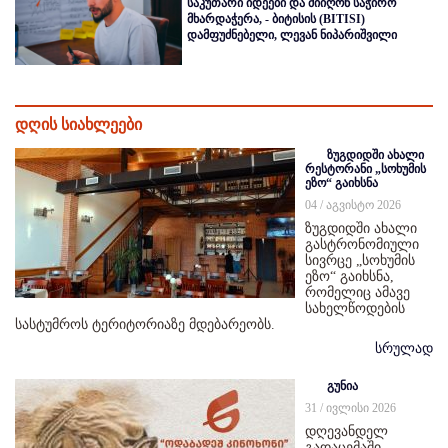
საკუთარი იდეები და მიიღონ საჭირო
მხარდაჭერა, - ბიტისის (BITISI)
დამფუძნებელი, ლევან ნიპარიშვილი
დღის სიახლეები
ზუგდიდში ახალი
რესტორანი „სოხუმის
ეზო“ გაიხსნა
04 / აგვისტო 2026
ზუგდიდში ახალი
გასტრონომიული
სივრცე „სოხუმის
ეზო“ გაიხსნა,
რომელიც ამავე
სახელწოდების
სასტუმროს ტერიტორიაზე მდებარეობს.
სრულად
გუნია
31 / ივლისი 2026
დღევანდელ
გადაცემაში