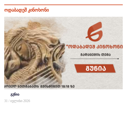
ოდაბადეშ კინოხონი
გუნია
31 / ივლისი 2026