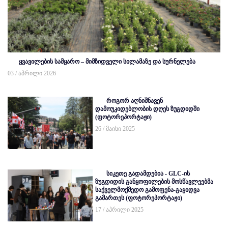
ყვავილების სამყარო – მიმზიდველი სილამაზე და სურნელება
03 / აპრილი 2026
როგორ აღნიშნავენ
დამოუკიდებლობის დღეს ზუგდიდში
(ფოტორეპორტაჟი)
26 / მაისი 2025
სიკეთე გადამდებია - GLC-ის
ზუგდიდის განყოფილების მოსწავლეებმა
საქველმოქმედო გამოფენა-გაყიდვა
გამართეს (ფოტორეპორტაჟი)
17 / აპრილი 2025