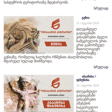
სასტუმროს ტერიტორიაზე მდებარეობს.
სრულად
გუნია
31 / ივლისი 2026
დღევანდელ
გადაცემაში
ვისაუბრებთ ძველი
სამეგრელოს ერთ-
ერთ გამორჩეულ
მითოლოგიურ
პერსონაჟზე -
გუნიაზე, რომელიც ხალხური რწმენით ახალშობილთა
მფარველ სულად მიიჩნეოდა.
სრულად
აბაანიხა //
ფსხუნიხა
24 / ივლისი 2026
დღევანდელ
გადაცემაში
ვისაუბრებთ
აშუბების
საგვარეულო
სალოცავზე -