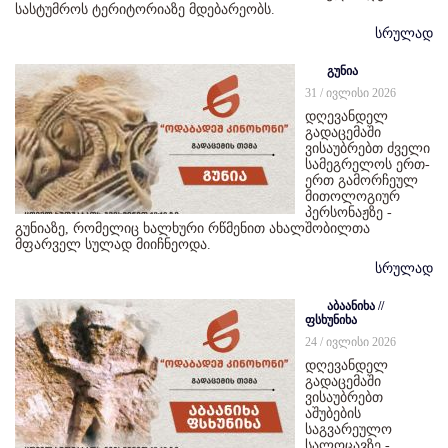
სასტუმროს ტერიტორიაზე მდებარეობს.
სრულად
გუნია
31 / ივლისი 2026
დღევანდელ
გადაცემაში
ვისაუბრებთ ძველი
სამეგრელოს ერთ-
ერთ გამორჩეულ
მითოლოგიურ
პერსონაჟზე -
გუნიაზე, რომელიც ხალხური რწმენით ახალშობილთა
მფარველ სულად მიიჩნეოდა.
სრულად
აბაანიხა //
ფსხუნიხა
24 / ივლისი 2026
დღევანდელ
გადაცემაში
ვისაუბრებთ
აშუბების
საგვარეულო
სალოცავზე -