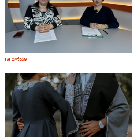
FM თერაპია