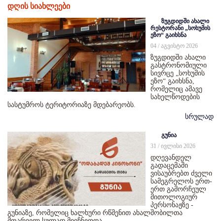
დღის სიახლეები
ზუგდიდში ახალი
რესტორანი „სოხუმის
ეზო“ გაიხსნა
04 / აგვისტო 2026
ზუგდიდში ახალი
გასტრონომიული
სივრცე „სოხუმის
ეზო“ გაიხსნა,
რომელიც ამავე
სახელწოდების
სასტუმროს ტერიტორიაზე მდებარეობს.
სრულად
გუნია
31 / ივლისი 2026
დღევანდელ
გადაცემაში
ვისაუბრებთ ძველი
სამეგრელოს ერთ-
ერთ გამორჩეულ
მითოლოგიურ
პერსონაჟზე -
გუნიაზე, რომელიც ხალხური რწმენით ახალშობილთა
მფარველ სულად მიიჩნეოდა.