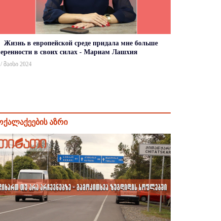
Жизнь в европейской среде придала мне больше
веренности в своих силах - Мариам Лашхия
 / მაისი 2024
ოქალაქეების აზრი