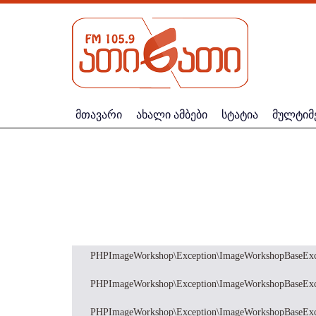
მთავარი
ახალი ამბები
სტატია
მულტიმ
PHPImageWorkshop\Exception\ImageWorkshopBaseException
PHPImageWorkshop\Exception\ImageWorkshopBaseException
PHPImageWorkshop\Exception\ImageWorkshopBaseException