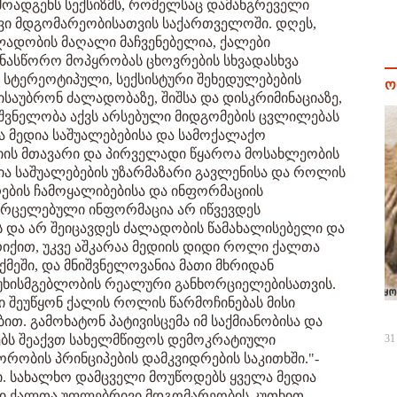
რმოადგენს სექსიზმს, რომელსაც დამანგრეველი
ვი მდგომარეობისათვის საქართველოში. დღეს,
ადობის მაღალი მაჩვენებელია, ქალები
ნასწორო მოპყრობას ცხოვრების სხვადასხვა
 სტერეოტიპული, სექსისტური შეხედულებების
ო
საუბრონ ძალადობაზე, შიშსა და დისკრიმინაციაზე,
ნიშვნელობა აქვს არსებული მიდგომების ცვლილებას
ია მედია საშუალებებისა და სამოქალაქო
იის მთავარი და პირველადი წყაროა მოსახლეობის
დია საშუალებების უზარმაზარი გავლენისა და როლის
ების ჩამოყალიბებისა და ინფორმაციის
ავრცელებული ინფორმაცია არ იწვევდეს
 და არ შეიცავდეს ძალადობის წამახალისებელი და
რიქით, უკვე აშკარაა მედიის დიდი როლი ქალთა
მეში, და მნიშვნელოვანია მათი მხრიდან
ასუხისმგებლობის რეალური განხორციელებისათვის.
ი შეუწყონ ქალის როლის წარმოჩინებას მისი
თ. გამოხატონ პატივისცემა იმ საქმიანობისა და
ბს შეაქვთ სახელმწიფოს დემოკრატიული
31
რობის პრინციპების დამკვიდრების საკითხში."-
ი. სახალხო დამცველი მოუწოდებს ყველა მედია
ში ქალთა უფლებრივი მდგომარეობის კუთხით