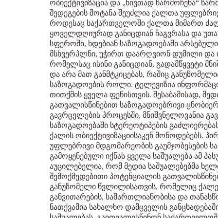
ობიექტივიზაცია და „ნივთად წარმოჩენა“ წა
შედეგების მოტანა შეუძლია ქალთა უფლებრი
როდესაც საქართველოში ქალთა მიმართ ძალ
ყოველდღიურად განიცდიან ჩაგვრასა და უთა
სფეროში, ხდებიან საზოგადოებაში არსებული
მსხვერპლნი, უჭირთ დაარღვიონ დუმილი და ი
რომელსაც ისინი განიცდიან, გადამწყვეტი მ
და არა მათ განმტკიცებას, რაშიც განუზომელ
საზოგადოების როლი. ტელევიზია ინფორმაც
თითქმის ყველა ფენისთვის. შესაბამისად, მე
გათვალისწინებით საზოგადოებრივი ცნობიერ
გავრცელების პროცესში, მნიშვნელოვანია გ
საზოგადოებაში სტერეოტიპების გაძლიერებას
ქალის ობიექტივიზაციისაკენ მოწოდებებს. პი
უფლებრივი მდგომარეობის გაუმჯობესების საქ
გამოყენებული იქნას ყველა საშუალება ამ პ
აუცილებელია, რომ მედია საშუალებებმა ხელ
შემოქმედებითი პოტენციალის გათვალისწინები
განუზომელი წვლილისათვის, რომელიც ქალე
განვითარების, სამართლიანობისა და თანასწო
ნათქვამია სახალხო დამცველის განცხადებაშ
საშუალებას, გაითვალისწინონ საქართველო