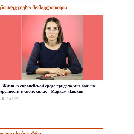
ენი საუკეთესო მომავლისთვის
Жизнь в европейской среде придала мне больше
веренности в своих силах - Мариам Лашхия
 / მაისი 2024
ოქალაქეების აზრი