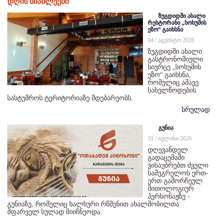
დღის სიახლეები
ზუგდიდში ახალი
რესტორანი „სოხუმის
ეზო“ გაიხსნა
04 / აგვისტო 2026
ზუგდიდში ახალი
გასტრონომიული
სივრცე „სოხუმის
ეზო“ გაიხსნა,
რომელიც ამავე
სახელწოდების
სასტუმროს ტერიტორიაზე მდებარეობს.
სრულად
გუნია
31 / ივლისი 2026
დღევანდელ
გადაცემაში
ვისაუბრებთ ძველი
სამეგრელოს ერთ-
ერთ გამორჩეულ
მითოლოგიურ
პერსონაჟზე -
გუნიაზე, რომელიც ხალხური რწმენით ახალშობილთა
მფარველ სულად მიიჩნეოდა.