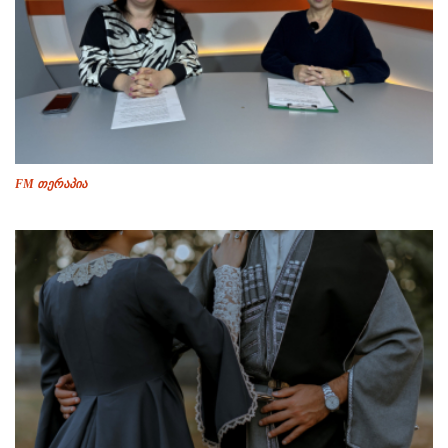
FM თერაპია