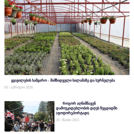
ყვავილების სამყარო – მიმზიდველი სილამაზე და სურნელება
03 / აპრილი 2026
როგორ აღნიშნავენ
დამოუკიდებლობის დღეს ზუგდიდში
(ფოტორეპორტაჟი)
26 / მაისი 2025