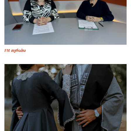
FM თერაპია