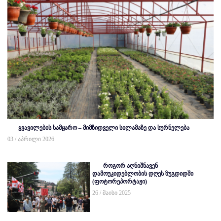
ყვავილების სამყარო – მიმზიდველი სილამაზე და სურნელება
03 / აპრილი 2026
როგორ აღნიშნავენ
დამოუკიდებლობის დღეს ზუგდიდში
(ფოტორეპორტაჟი)
26 / მაისი 2025