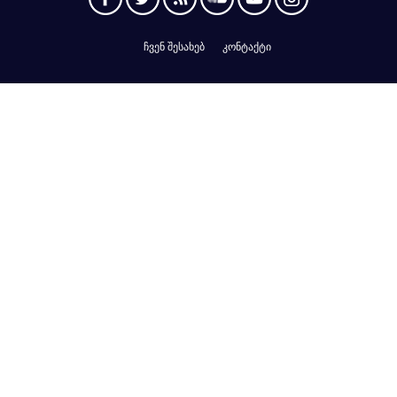
ჩვენ შესახებ
კონტაქტი