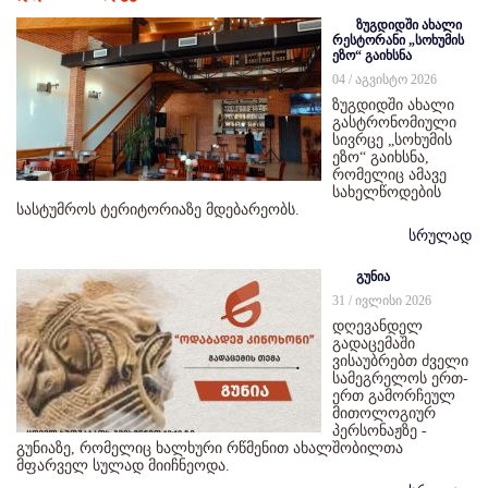
ზუგდიდში ახალი
რესტორანი „სოხუმის
ეზო“ გაიხსნა
04 / აგვისტო 2026
ზუგდიდში ახალი
გასტრონომიული
სივრცე „სოხუმის
ეზო“ გაიხსნა,
რომელიც ამავე
სახელწოდების
სასტუმროს ტერიტორიაზე მდებარეობს.
სრულად
გუნია
31 / ივლისი 2026
დღევანდელ
გადაცემაში
ვისაუბრებთ ძველი
სამეგრელოს ერთ-
ერთ გამორჩეულ
მითოლოგიურ
პერსონაჟზე -
გუნიაზე, რომელიც ხალხური რწმენით ახალშობილთა
მფარველ სულად მიიჩნეოდა.