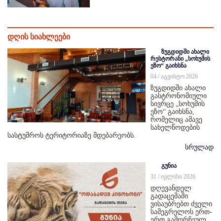
დღის სიახლეები
ზუგდიდში ახალი
რესტორანი „სოხუმის
ეზო“ გაიხსნა
04 / აგვისტო 2026
ზუგდიდში ახალი
გასტრონომიული
სივრცე „სოხუმის
ეზო“ გაიხსნა,
რომელიც ამავე
სახელწოდების
სასტუმროს ტერიტორიაზე მდებარეობს.
სრულად
გუნია
31 / ივლისი 2026
დღევანდელ
გადაცემაში
ვისაუბრებთ ძველი
სამეგრელოს ერთ-
ერთ გამორჩეულ