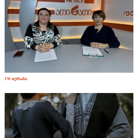
FM თერაპია