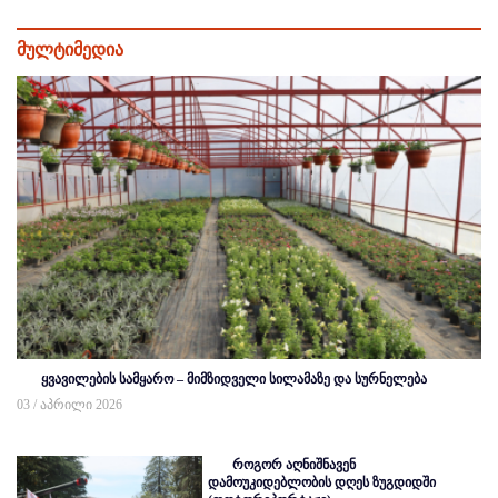
მულტიმედია
ყვავილების სამყარო – მიმზიდველი სილამაზე და სურნელება
03 / აპრილი 2026
როგორ აღნიშნავენ
დამოუკიდებლობის დღეს ზუგდიდში