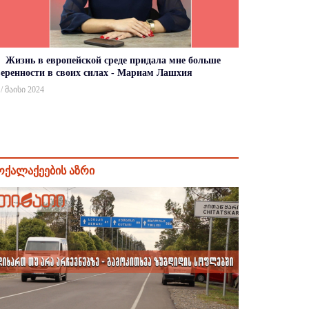
Жизнь в европейской среде придала мне больше
веренности в своих силах - Мариам Лашхия
 / მაისი 2024
ოქალაქეების აზრი