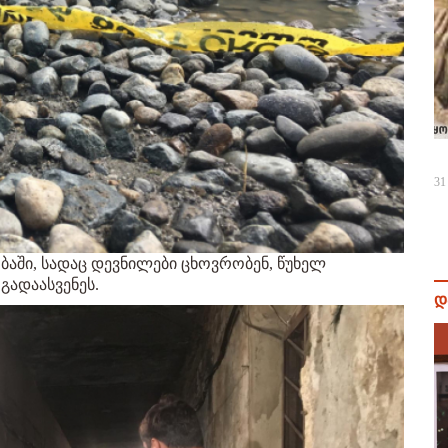
31
ბაში, სადაც დევნილები ცხოვრობენ, წუხელ
გადაასვენეს.
დ