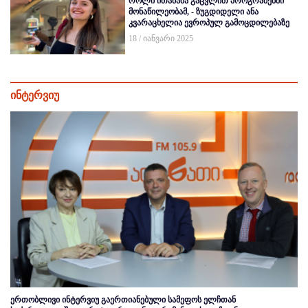
როლი ითამაშა გაცვლით პროგრამებში
მონაწილეობამ, - ზუგდიდელი ანა
კვარაცხელია ევროპულ გამოცდილებაზე
18 / იანვარი 2025
ინტერვიუ
ერთობლივი ინტერვიუ გაერთიანებული სამეფოს ელჩთან