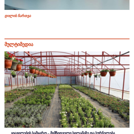
დილის ჩართვა
მულტიმედია
ყვავილების სამყარო – მიმზიდველი სილამაზე და სურნელება