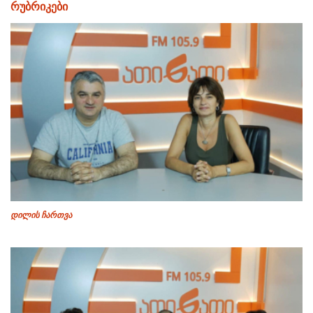
რუბრიკები
დილის ჩართვა