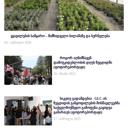
ყვავილების სამყარო – მიმზიდველი სილამაზე და სურნელება
03 / აპრილი 2026
როგორ აღნიშნავენ
დამოუკიდებლობის დღეს ზუგდიდში
(ფოტორეპორტაჟი)
26 / მაისი 2025
სიკეთე გადამდებია - GLC-ის
ზუგდიდის განყოფილების მოსწავლეებმა
საქველმოქმედო გამოფენა-გაყიდვა
გამართეს (ფოტორეპორტაჟი)
17 / აპრილი 2025