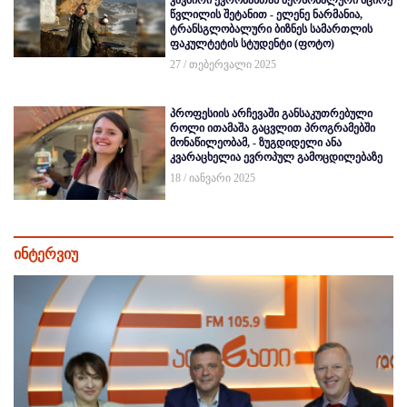
კავშირი ევროპასთან პერსონალური მცირე
წვლილის შეტანით - ელენე ნარმანია,
ტრანსგლობალური ბიზნეს სამართლის
ფაკულტეტის სტუდენტი (ფოტო)
27 / თებერვალი 2025
პროფესიის არჩევაში განსაკუთრებული
როლი ითამაშა გაცვლით პროგრამებში
მონაწილეობამ, - ზუგდიდელი ანა
კვარაცხელია ევროპულ გამოცდილებაზე
18 / იანვარი 2025
ინტერვიუ